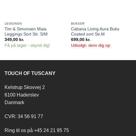
LEGGINGS
BUKSER
Tim & Simonsen Maia
Cabana Living Aura Buks
Leggings Sort Str. S/M
Coated sort Str.M
349,00
kr.
699,00
kr.
Få på lager - skynd dig!
Udsolgt- skriv dig op
TOUCH OF TUSCANY
Kelstrup Skovvej 2
6100 Haderslev
Danmark
CVR: 34 56 91 77
Ring til os på +45 24 21 95 75