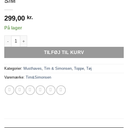
S/M
299,00
kr.
På lager
Tim&Simonsen Lone Rib Tank Top Brun S/M antal
TILFØJ TIL KURV
Kategorier:
Musthaves
,
Tim & Simonsen
,
Toppe
,
Tøj
Varemærke:
Tim&Simonsen