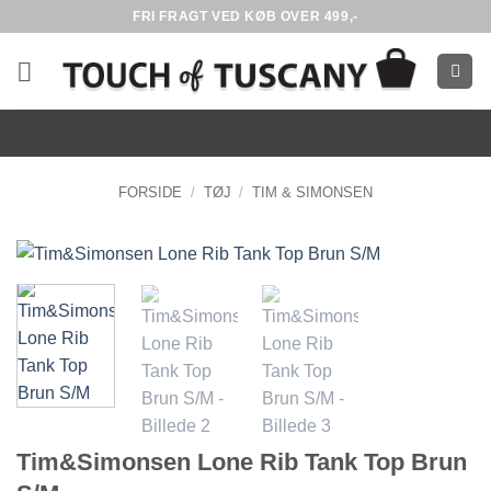
Fortsæt
FRI FRAGT VED KØB OVER 499,-
til
indhold
FORSIDE
/
TØJ
/
TIM & SIMONSEN
Tim&Simonsen Lone Rib Tank Top Brun