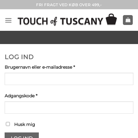
Fortsæt
FRI FRAGT VED KØB OVER 499,-
til
indhold
LOG IND
Påkrævet
Brugernavn eller e-mailadresse
*
Påkrævet
Adgangskode
*
Husk mig