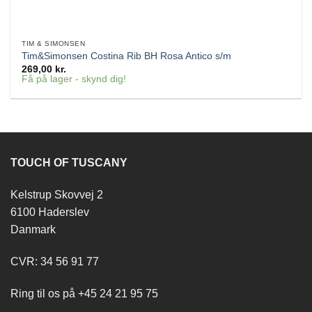
TIM & SIMONSEN
Tim&Simonsen Costina Rib BH Rosa Antico s/m
269,00
kr.
Få på lager - skynd dig!
TOUCH OF TUSCANY
Kelstrup Skovvej 2
6100 Haderslev
Danmark
CVR: 34 56 91 77
Ring til os på +45 24 21 95 75