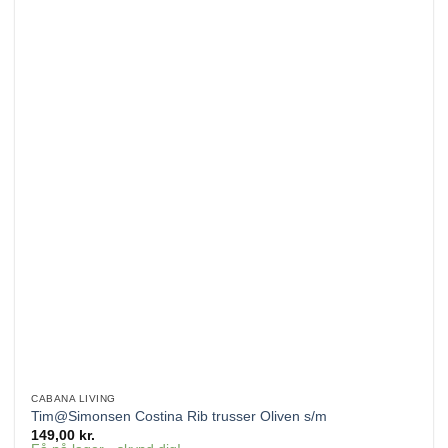
CABANA LIVING
Tim@Simonsen Costina Rib trusser Oliven s/m
149,00
kr.