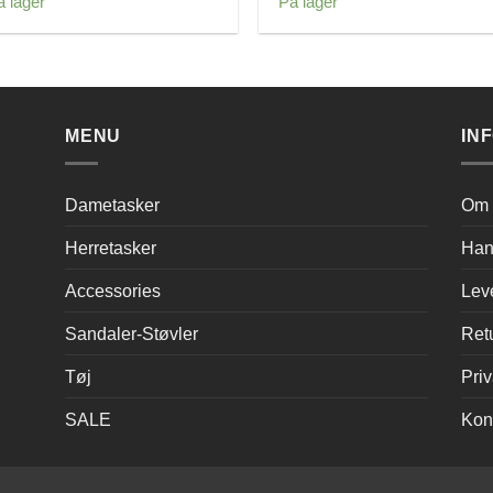
å lager
På lager
pris
pris
pris
pris
var:
er:
var:
er:
349,00 kr..
200,00 kr..
349,00 kr..
200,00 kr
MENU
IN
Dametasker
Om 
Herretasker
Han
Accessories
Lev
Sandaler-Støvler
Ret
Tøj
Priv
SALE
Kon