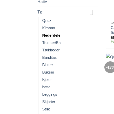
Hatte
Tøj
Qnuz
C
C
Kimono
S
Nederdele
5
Få
Trusser/Bh
Tørklæder
Banditas
Bluser
-43
Bukser
Kjoler
hatte
Leggings
Skjorter
Strik