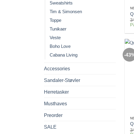
Sweatshirts
N
Tim & Simonsen
Q
3
Toppe
P
Tunikaer
Veste
Boho Love
-43
Cabana Living
Accessories
Sandaler-Støvler
Herretasker
Musthaves
Preorder
N
Q
SALE
3