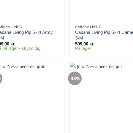
ABANA LIVING
CABANA LIVING
abana Living Pip Skirt Army
Cabana Living Pip Skirt Came
/M
S/M
99,00
kr.
599,00
kr.
 på lager - skynd dig!
På lager
%
-43%