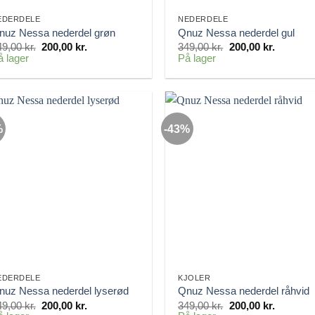
EDERDELE
NEDERDELE
nuz Nessa nederdel grøn
Qnuz Nessa nederdel gul
Den
Den
Den
Den
49,00
kr.
200,00
kr.
349,00
kr.
200,00
kr.
oprindelige
aktuelle
oprindelige
aktuelle
å lager
På lager
pris
pris
pris
pris
var:
er:
var:
er:
349,00 kr..
200,00 kr..
349,00 kr..
200,00 kr
%
-43%
EDERDELE
KJOLER
nuz Nessa nederdel lyserød
Qnuz Nessa nederdel råhvid
Den
Den
Den
Den
49,00
kr.
200,00
kr.
349,00
kr.
200,00
kr.
oprindelige
aktuelle
oprindelige
aktuelle