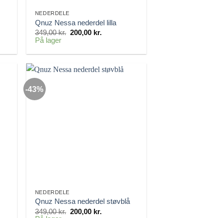
NEDERDELE
Qnuz Nessa nederdel lilla
Den
Den
349,00
kr.
200,00
kr.
oprindelige
aktuelle
På lager
pris
pris
var:
er:
..
349,00 kr..
200,00 kr..
-43%
NEDERDELE
Qnuz Nessa nederdel støvblå
Den
Den
349,00
kr.
200,00
kr.
oprindelige
aktuelle