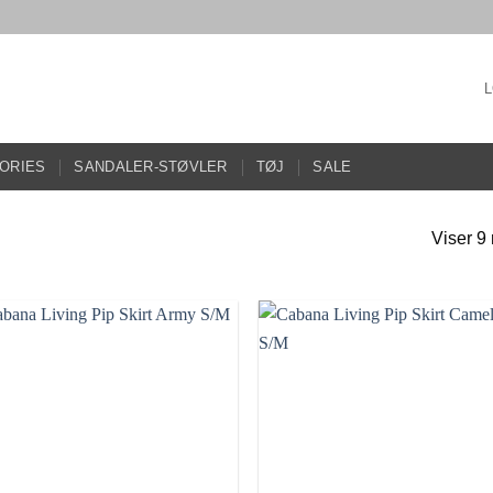
ORIES
SANDALER-STØVLER
TØJ
SALE
Viser 9 