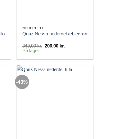
NEDERDELE
llo
Qnuz Nessa nederdel æblegrøn
Den
Den
349,00
kr.
200,00
kr.
oprindelige
aktuelle
På lager
pris
pris
var:
er:
349,00 kr..
200,00 kr..
-43%