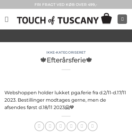
Fortsæt
FRI FRAGT VED KØB OVER 499,-
til
indhold
IKKE-KATEGORISERET
🍁Efterårsferie🍁
Webshoppen holder lukket pga.ferie fra d.2/11-d.17/11
2023. Bestillinger modtages gerne, men de
afsendes først d.18/11 2023🤗🤎